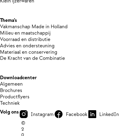
Klein ijzerwaren
Thema’s
Vakmanschap Made in Holland
Milieu en maatschappij
Voorraad en distributie
Advies en ondersteuning
Materiaal en conservering
De Kracht van de Combinatie
Downloadcenter
Algemeen
Brochures
Productflyers
Techniek
Volg ons
Instagram
Facebook
LinkedIn
©
2
0