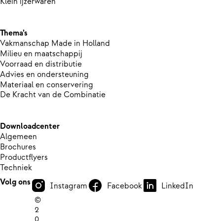
Klein ijzerwaren
Thema’s
Vakmanschap Made in Holland
Milieu en maatschappij
Voorraad en distributie
Advies en ondersteuning
Materiaal en conservering
De Kracht van de Combinatie
Downloadcenter
Algemeen
Brochures
Productflyers
Techniek
Volg ons
Instagram
Facebook
LinkedIn
©
2
0